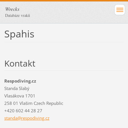
Wrecks
Databáze vraků
Spahis
Kontakt
Respodiving.cz
Standa Slabý
Vlasákova 1701
258 01 Vlašim Czech Republic
+420 602 44 28 27
standa@r
espodivi
ng.cz