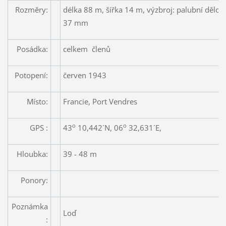
Rozměry:
délka 88 m, šířka 14 m, výzbroj: palubní děl
37 mm
Posádka:
celkem členů
Potopení:
červen
Místo:
Francie, Port Vendres
o
o
GPS :
43
10,442´N, 06
32,631´E,
Hloubka:
39 - 48 m
Ponory:
Poznámka
Loď
: