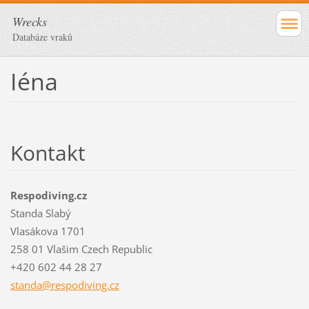
Wrecks
Databáze vraků
Iéna
Kontakt
Respodiving.cz
Standa Slabý
Vlasákova 1701
258 01 Vlašim Czech Republic
+420 602 44 28 27
standa@r
espodivi
ng.cz