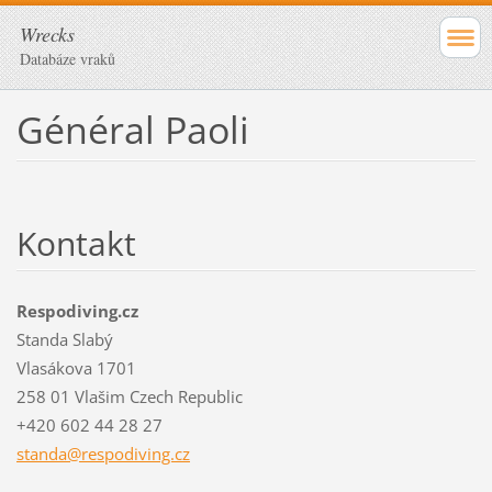
Wrecks
Databáze vraků
Général Paoli
Kontakt
Respodiving.cz
Standa Slabý
Vlasákova 1701
258 01 Vlašim Czech Republic
+420 602 44 28 27
standa@r
espodivi
ng.cz