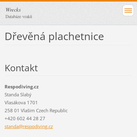
Wrecks
Databáze vraků
Dřevěná plachetnice
Kontakt
Respodiving.cz
Standa Slabý
Vlasákova 1701
258 01 Vlašim Czech Republic
+420 602 44 28 27
standa@r
espodivi
ng.cz