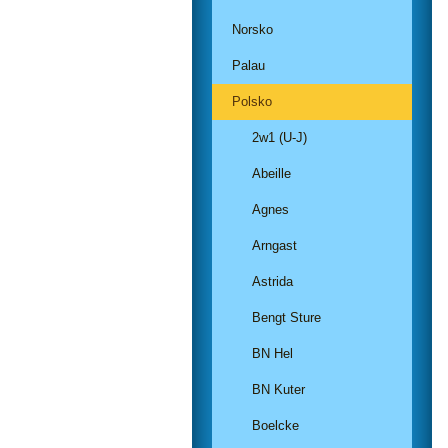
Norsko
Palau
Polsko
2w1 (U-J)
Abeille
Agnes
Arngast
Astrida
Bengt Sture
BN Hel
BN Kuter
Boelcke