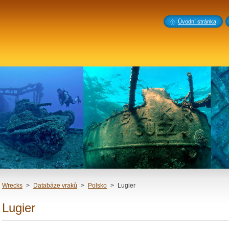
Úvodní stránka
Wrecks
>
Databáze vraků
>
Polsko
>
Lugier
Lugier