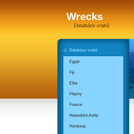
Wrecks
Databáze vraků
Databáze vraků
Egypt
Fiji
Elba
Filipíny
Francie
Holandské Antily
Honduras