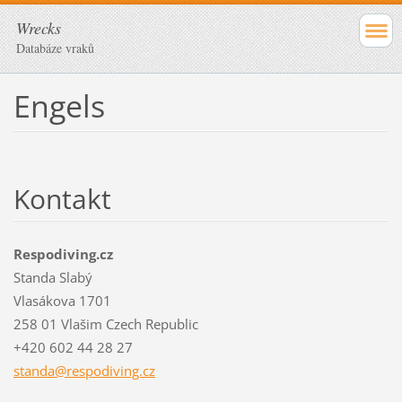
Wrecks
Databáze vraků
Engels
Kontakt
Respodiving.cz
Standa Slabý
Vlasákova 1701
258 01 Vlašim Czech Republic
+420 602 44 28 27
standa@r
espodivi
ng.cz