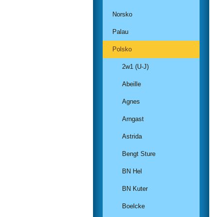
Norsko
Palau
Polsko
2w1 (U-J)
Abeille
Agnes
Arngast
Astrida
Bengt Sture
BN Hel
BN Kuter
Boelcke