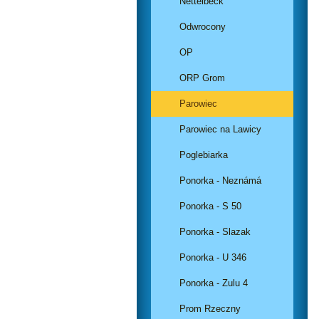
Nettelbeck
Odwrocony
OP
ORP Grom
Parowiec
Parowiec na Lawicy
Poglebiarka
Ponorka - Neznámá
Ponorka - S 50
Ponorka - Slazak
Ponorka - U 346
Ponorka - Zulu 4
Prom Rzeczny