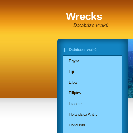
Wrecks
Databáze vraků
Databáze vraků
Egypt
Fiji
Elba
Filipíny
Francie
Holandské Antily
Honduras