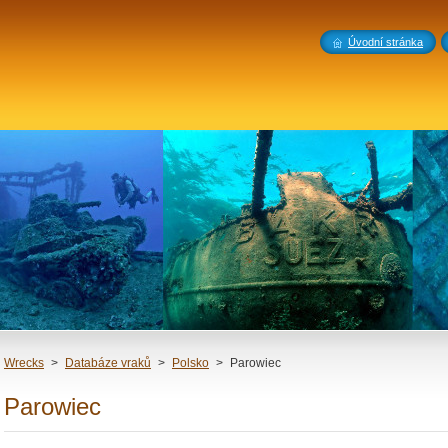
Úvodní stránka
Wrecks
>
Databáze vraků
>
Polsko
>
Parowiec
Parowiec