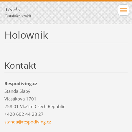
Wrecks
Databáze vraků
Holownik
Kontakt
Respodiving.cz
Standa Slabý
Vlasákova 1701
258 01 Vlašim Czech Republic
+420 602 44 28 27
standa@r
espodivi
ng.cz