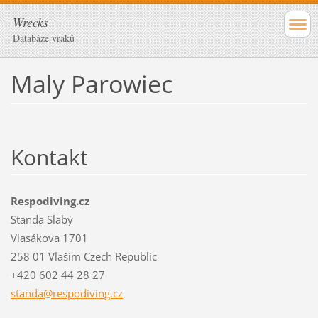
Wrecks
Databáze vraků
Maly Parowiec
Kontakt
Respodiving.cz
Standa Slabý
Vlasákova 1701
258 01 Vlašim Czech Republic
+420 602 44 28 27
standa@r
espodivi
ng.cz