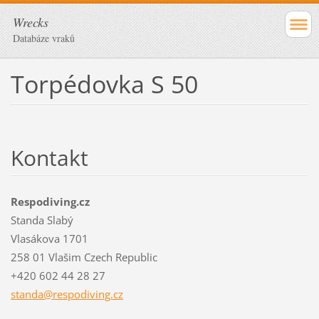
Wrecks
Databáze vraků
Torpédovka S 50
Kontakt
Respodiving.cz
Standa Slabý
Vlasákova 1701
258 01 Vlašim Czech Republic
+420 602 44 28 27
standa@r
espodivi
ng.cz