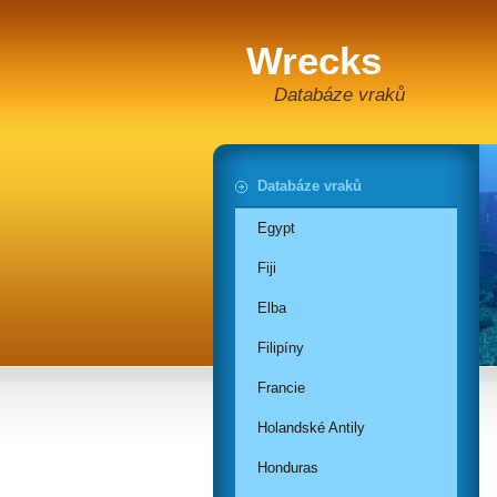
Wrecks
Databáze vraků
Databáze vraků
Egypt
Fiji
Elba
Filipíny
Francie
Holandské Antily
Honduras