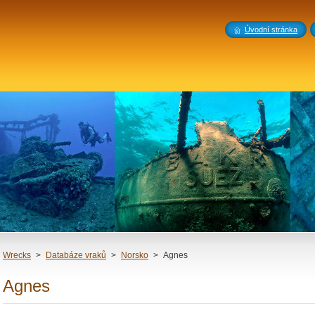
Úvodní stránka
Wrecks
>
Databáze vraků
>
Norsko
>
Agnes
Agnes