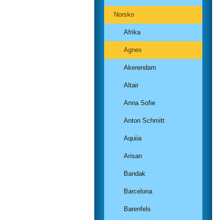
Norsko
Afrika
Agnes
Akerendam
Altair
Anna Sofie
Anton Schmitt
Aquiia
Arisan
Bandak
Barcelona
Barenfels