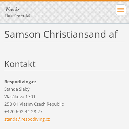
Wrecks
Databáze vraků
Samson Christiansand af
Kontakt
Respodiving.cz
Standa Slabý
Vlasákova 1701
258 01 Vlašim Czech Republic
+420 602 44 28 27
standa@r
espodivi
ng.cz