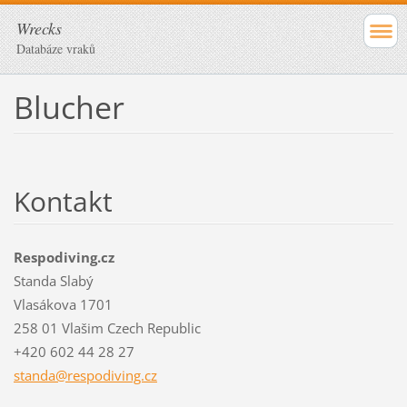
Wrecks
Databáze vraků
Blucher
Kontakt
Respodiving.cz
Standa Slabý
Vlasákova 1701
258 01 Vlašim Czech Republic
+420 602 44 28 27
standa@r
espodivi
ng.cz