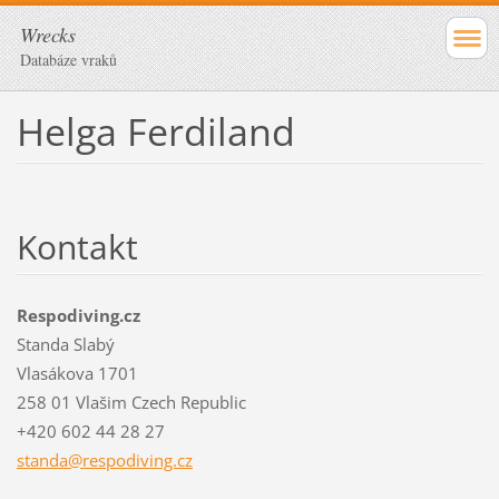
Wrecks
Databáze vraků
Helga Ferdiland
Kontakt
Respodiving.cz
Standa Slabý
Vlasákova 1701
258 01 Vlašim Czech Republic
+420 602 44 28 27
standa@r
espodivi
ng.cz