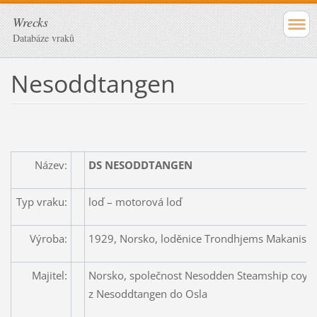
Wrecks
Databáze vraků
Nesoddtangen
Název:
DS NESODDTANGEN
Typ vraku:
loď – motorová loď
Výroba:
1929, Norsko, loděnice Trondhjems Makanisek
Majitel:
Norsko, společnost Nesodden Steamship coy, v
z Nesoddtangen do Osla