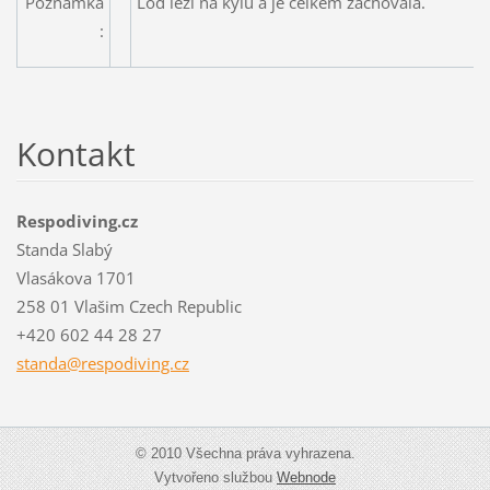
Poznámka
Loď leží na kýlu a je celkem zachovalá.
:
Kontakt
Respodiving.cz
Standa Slabý
Vlasákova 1701
258 01 Vlašim Czech Republic
+420 602 44 28 27
standa@r
espodivi
ng.cz
© 2010 Všechna práva vyhrazena.
Vytvořeno službou
Webnode