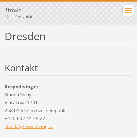
Wrecks
Databáze vraků
Dresden
Kontakt
Respodiving.cz
Standa Slabý
Vlasákova 1701
258 01 Vlašim Czech Republic
+420 602 44 28 27
standa@r
espodivi
ng.cz