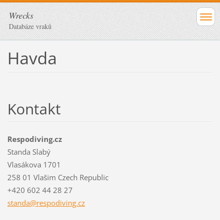
Wrecks
Databáze vraků
Havda
Kontakt
Respodiving.cz
Standa Slabý
Vlasákova 1701
258 01 Vlašim Czech Republic
+420 602 44 28 27
standa@r
espodivi
ng.cz