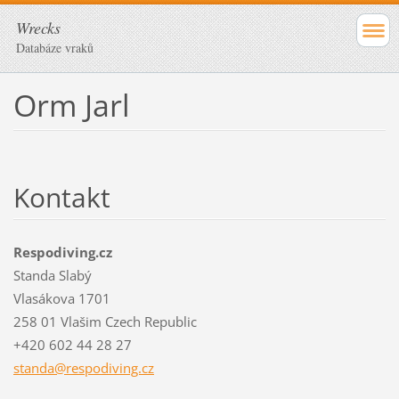
Wrecks
Databáze vraků
Orm Jarl
Kontakt
Respodiving.cz
Standa Slabý
Vlasákova 1701
258 01 Vlašim Czech Republic
+420 602 44 28 27
standa@r
espodivi
ng.cz