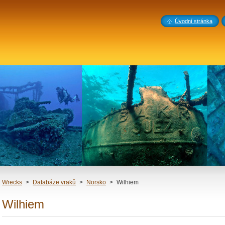
Úvodní stránka
Wrecks
>
Databáze vraků
>
Norsko
>
Wilhiem
Wilhiem