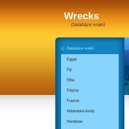
Wrecks
Databáze vraků
Databáze vraků
Egypt
Fiji
Elba
Filipíny
Francie
Holandské Antily
Honduras