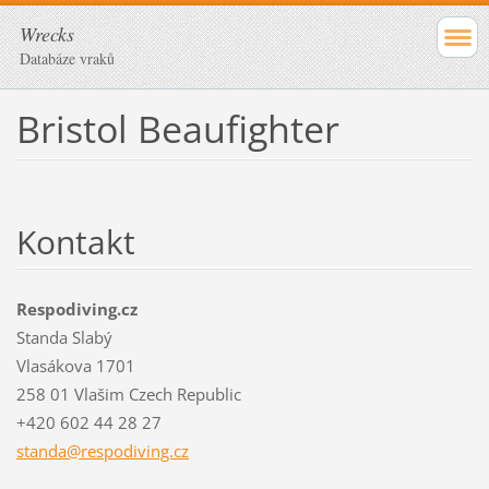
Wrecks
Databáze vraků
Bristol Beaufighter
Kontakt
Respodiving.cz
Standa Slabý
Vlasákova 1701
258 01 Vlašim Czech Republic
+420 602 44 28 27
standa@r
espodivi
ng.cz