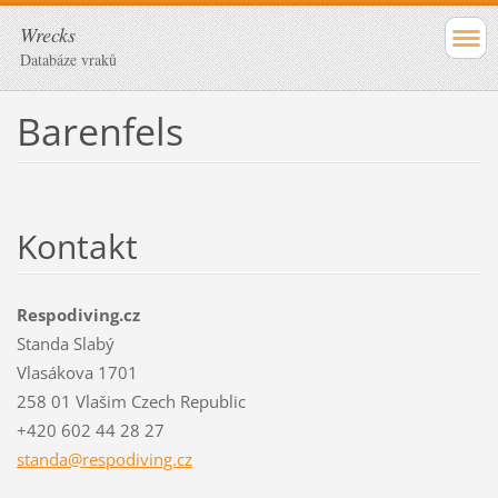
Wrecks
Databáze vraků
Barenfels
Kontakt
Respodiving.cz
Standa Slabý
Vlasákova 1701
258 01 Vlašim Czech Republic
+420 602 44 28 27
standa@r
espodivi
ng.cz