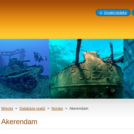
Úvodní stránka
Wrecks
>
Databáze vraků
>
Norsko
>
Akerendam
Akerendam