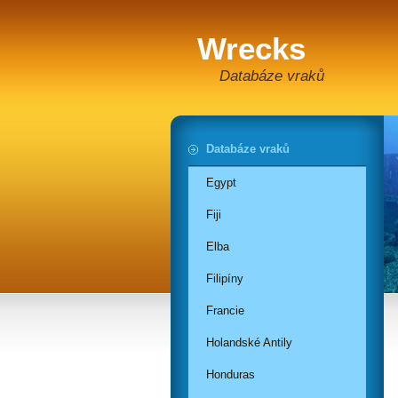
Wrecks
Databáze vraků
Databáze vraků
Egypt
Fiji
Elba
Filipíny
Francie
Holandské Antily
Honduras