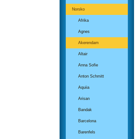
Norsko
Afrika
Agnes
Akerendam
Altair
Anna Sofie
Anton Schmitt
Aquiia
Arisan
Bandak
Barcelona
Barenfels