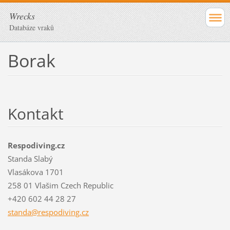
Wrecks
Databáze vraků
Borak
Kontakt
Respodiving.cz
Standa Slabý
Vlasákova 1701
258 01 Vlašim Czech Republic
+420 602 44 28 27
standa@r
espodivi
ng.cz