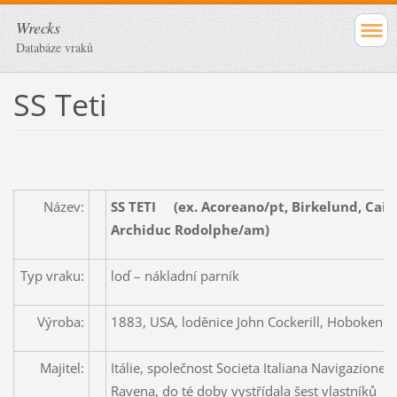
Wrecks
Databáze vraků
SS Teti
Název:
SS TETI
(ex. Acoreano/pt, Birkelund, Caial
Archiduc Rodolphe/am)
Typ vraku:
loď – nákladní parník
Výroba:
1883, USA, loděnice John Cockerill, Hoboken
Majitel:
Itálie, společnost Societa Italiana Navigazione
Ravena, do té doby vystřídala šest vlastníků