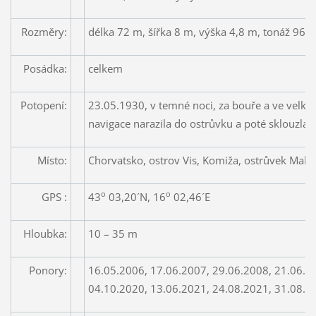
Rozměry:
délka 72 m, šířka 8 m, výška 4,8 m, tonáž 963
Posádka:
celkem
Potopení:
23.05.1930, v temné noci, za bouře a ve velký
navigace narazila do ostrůvku a poté sklouzla
Místo:
Chorvatsko, ostrov Vis, Komiža, ostrůvek Mali 
o
o
GPS :
43
03,20´N, 16
02,46´E
Hloubka:
10 – 35 m
Ponory:
16.05.2006, 17.06.2007, 29.06.2008, 21.06.09
04.10.2020, 13.06.2021, 24.08.2021, 31.08.2