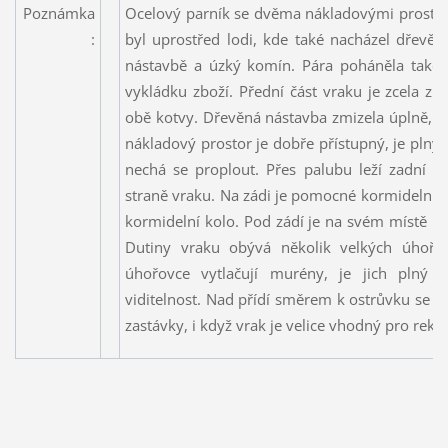
Poznámka
Ocelový parník se dvěma nákladovými prostory
:
byl uprostřed lodi, kde také nacházel dřevě
nástavbě a úzký komín. Pára poháněla také 
vykládku zboží. Přední část vraku je zcela zni
obě kotvy. Dřevěná nástavba zmizela úplně, lež
nákladový prostor je dobře přístupný, je plný
nechá se proplout. Přes palubu leží zadní s
straně vraku. Na zádi je pomocné kormidelní z
kormidelní kolo. Pod zádí je na svém místě ko
Dutiny vraku obývá několik velkých úhoř
úhořovce vytlačují murény, je jich plný 
viditelnost. Nad přídí směrem k ostrůvku se 
zastávky, i když vrak je velice vhodný pro re