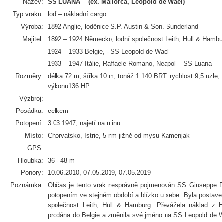
Název:
SS LUANA (ex. Mallorca, Leopold de Wael)
Typ vraku:
loď – nákladní cargo
Výroba:
1892 Anglie, loděnice S.P. Austin & Son. Sunderland
Majitel:
1892 – 1924 Německo, lodní společnost Leith, Hull & Hambu
1924 – 1933 Belgie, - SS Leopold de Wael
1933 – 1947 Itálie, Raffaele Romano, Neapol – SS Luana
Rozměry:
délka 72 m, šířka 10 m, tonáž 1.140 BRT, rychlost 9,5 uzle, 
výkonu136 HP
Výzbroj:
Posádka:
celkem
Potopení:
3.03.1947, najetí na minu
Místo:
Chorvatsko, Istrie, 5 nm jižně od mysu Kamenjak
GPS:
Hloubka:
36 - 48 m
Ponory:
10.06.2010, 07.05.2019, 07.05.2019
Poznámka:
Občas je tento vrak nesprávně pojmenován SS Giuseppe Do
potopením ve stejném období a blízko u sebe. Byla postaven
společnost Leith, Hull & Hamburg. Převážela náklad z 
prodána do Belgie a změnila své jméno na SS Leopold de Wa