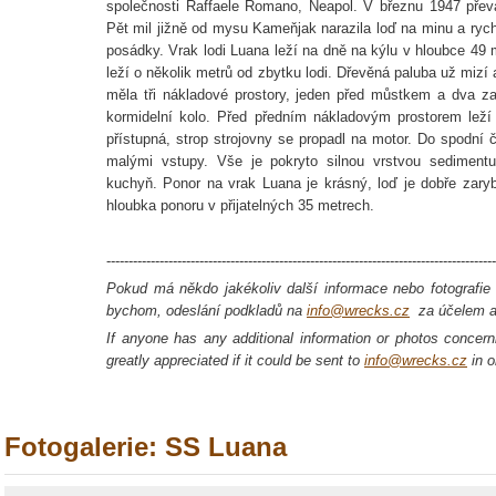
společnosti Raffaele Romano, Neapol. V březnu 1947 přev
Pět mil jižně od mysu Kameňjak narazila loď na minu a rych
posádky. Vrak lodi Luana leží na dně na kýlu v hloubce 49 m
leží o několik metrů od zbytku lodi. Dřevěná paluba už mizí a
měla tři nákladové prostory, jeden před můstkem a dva 
kormidelní kolo. Před předním nákladovým prostorem leží 
přístupná, strop strojovny se propadl na motor. Do spodní č
malými vstupy. Vše je pokryto silnou vrstvou sedimentu.
kuchyň. Ponor na vrak Luana je krásný, loď je dobře zary
hloubka ponoru v přijatelných 35 metrech.
----------------------------------------------------------------------------------------
Pokud má někdo jakékoliv další informace nebo fotografie o
bychom, odeslání podkladů na
info@wrecks.cz
za účelem ak
If anyone has any additional information or photos concerni
greatly appreciated if it could be sent to
info@wrecks.cz
in o
Fotogalerie: SS Luana