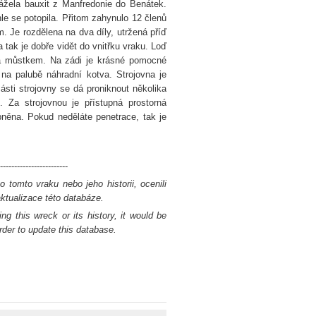
ážela bauxit z Manfredonie do Benátek.
le se potopila. Přitom zahynulo 12 členů
. Je rozdělena na dva díly, utržená příď
 tak je dobře vidět do vnitřku vraku. Loď
za můstkem. Na zádi je krásné pomocné
na palubě náhradní kotva. Strojovna je
ásti strojovny se dá proniknout několika
 Za strojovnou je přístupná prostorná
bněna. Pokud neděláte penetrace, tak je
------------------------
 tomto vraku nebo jeho historii, ocenili
tualizace této databáze.
ng this wreck or its history, it would be
rder to update this database.