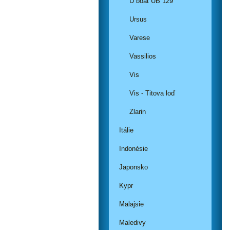
U boat UB 129
Ursus
Varese
Vassilios
Vis
Vis - Titova loď
Zlarin
Itálie
Indonésie
Japonsko
Kypr
Malajsie
Maledivy