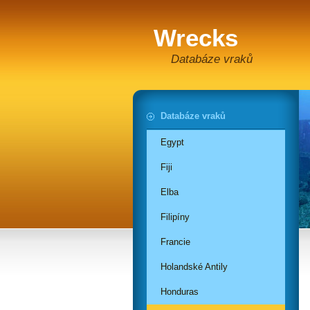
Wrecks
Databáze vraků
Databáze vraků
Egypt
Fiji
Elba
Filipíny
Francie
Holandské Antily
Honduras