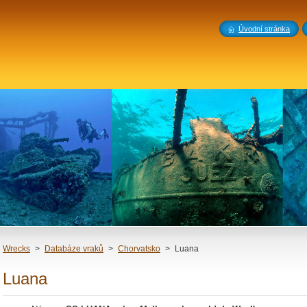
Úvodní stránka
Wrecks
>
Databáze vraků
>
Chorvatsko
>
Luana
Luana