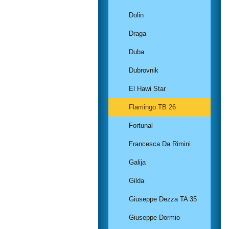
Dolin
Draga
Duba
Dubrovnik
El Hawi Star
Flamingo TB 26
Fortunal
Francesca Da Rimini
Galija
Gilda
Giuseppe Dezza TA 35
Giuseppe Dormio