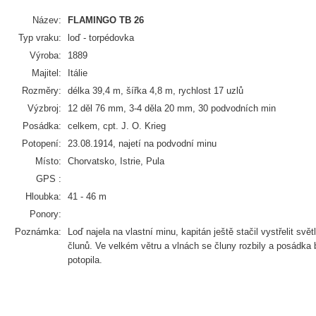
Název:
FLAMINGO TB 26
Typ vraku:
loď - torpédovka
Výroba:
1889
Majitel:
Itálie
Rozměry:
délka 39,4 m, šířka 4,8 m, rychlost 17 uzlů
Výzbroj:
12 děl 76 mm, 3-4 děla 20 mm, 30 podvodních min
Posádka:
celkem, cpt. J. O. Krieg
Potopení:
23.08.1914, najetí na podvodní minu
Místo:
Chorvatsko, Istrie, Pula
GPS :
Hloubka:
41 - 46 m
Ponory:
Poznámka:
Loď najela na vlastní minu, kapitán ještě stačil vystřelit sv
člunů. Ve velkém větru a vlnách se čluny rozbily a posádka 
potopila.