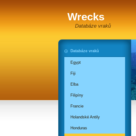
Wrecks
Databáze vraků
Databáze vraků
Egypt
Fiji
Elba
Filipíny
Francie
Holandské Antily
Honduras