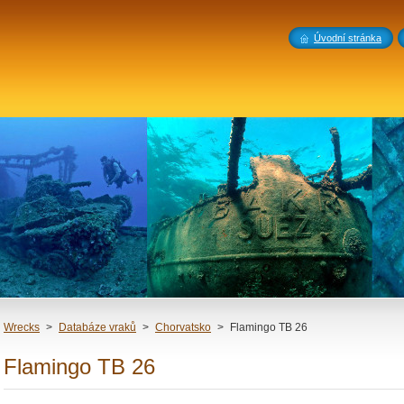
Úvodní stránka
Wrecks
>
Databáze vraků
>
Chorvatsko
>
Flamingo TB 26
Flamingo TB 26