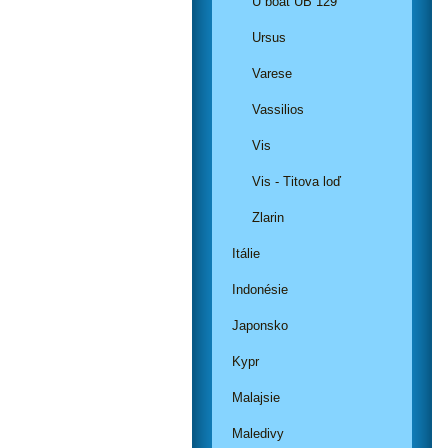
U boat UB 129
Ursus
Varese
Vassilios
Vis
Vis - Titova loď
Zlarin
Itálie
Indonésie
Japonsko
Kypr
Malajsie
Maledivy