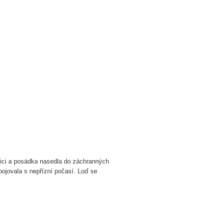
ětlici a posádka nasedla do záchranných
bojovala s nepřízní počasí. Loď se