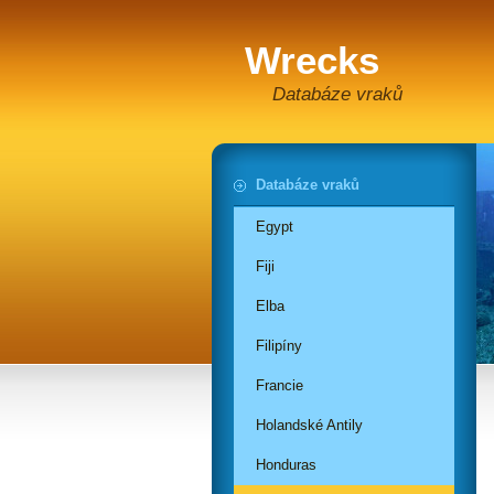
Wrecks
Databáze vraků
Databáze vraků
Egypt
Fiji
Elba
Filipíny
Francie
Holandské Antily
Honduras