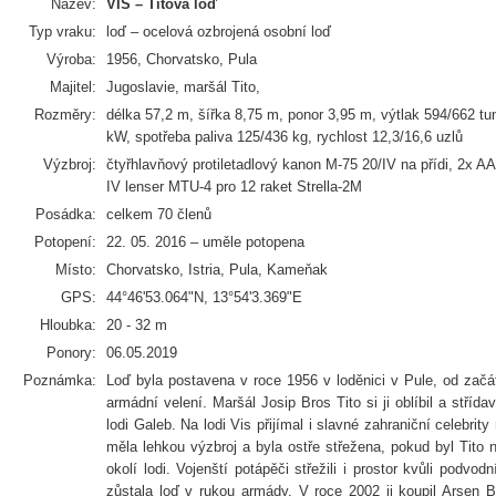
Název:
VIS – Titova loď
Typ vraku:
loď – ocelová ozbrojená osobní loď
Výroba:
1956, Chorvatsko, Pula
Majitel:
Jugoslavie, maršál Tito,
Rozměry:
délka 57,2 m, šířka 8,75 m, ponor 3,95 m, výtlak 594/662 tu
kW, spotřeba paliva 125/436 kg, rychlost 12,3/16,6 uzlů
Výzbroj:
čtyřhlavňový protiletadlový kanon M-75 20/IV na přídi, 2x 
IV lenser MTU-4 pro 12 raket Strella-2M
Posádka:
celkem 70 členů
Potopení:
22. 05. 2016 – uměle potopena
Místo:
Chorvatsko, Istria, Pula, Kameňak
GPS:
44°46'53.064"N, 13°54'3.369"E
Hloubka:
20 - 32 m
Ponory:
06.05.2019
Poznámka:
Loď byla postavena v roce 1956 v loděnici v Pule, od začát
armádní velení. Maršál Josip Bros Tito si ji oblíbil a střída
lodi Galeb. Na lodi Vis přijímal i slavné zahraniční celebrit
měla lehkou výzbroj a byla ostře střežena, pokud byl Tito 
okolí lodi. Vojenští potápěči střežili i prostor kvůli podv
zůstala loď v rukou armády. V roce 2002 ji koupil Arsen Bra