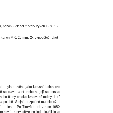
n, pohon 2 diesel motory výkonu 2 x 717
AA kanon M71 20 mm, 2x vypouštěč raket
ku byla stavěna jako luxusní jachta pro
vě se plavil na ní, nebo na její sesterské
y nebo členy britské královské rodiny. Loď
na palubě. Stejně bezpečné muselo být i
odním minám. Po Titově smrti v roce 1980
jkovič, který dříve na lodi sloužil jako