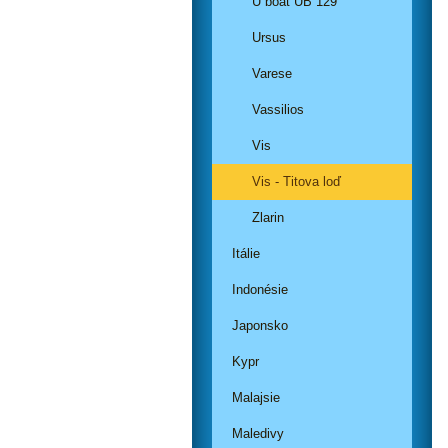
U boat UB 129
Ursus
Varese
Vassilios
Vis
Vis - Titova loď
Zlarin
Itálie
Indonésie
Japonsko
Kypr
Malajsie
Maledivy