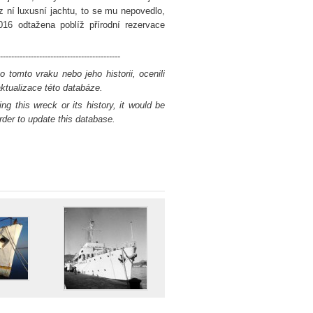
 z ní luxusní jachtu, to se mu nepovedlo,
16 odtažena poblíž přírodní rezervace
-------------------------------------------
 tomto vraku nebo jeho historii, ocenili
tualizace této databáze.
ng this wreck or its history, it would be
rder to update this database.