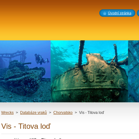
Úvodní stránka
Wrecks
>
Databáze vraků
>
Chorvatsko
>
Vis - Titova loď
Vis - Titova loď