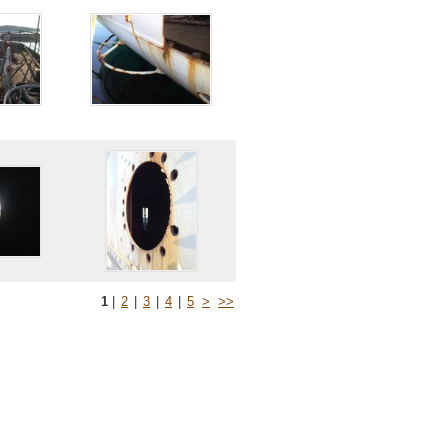
1
|
2
|
3
|
4
|
5
>
>>