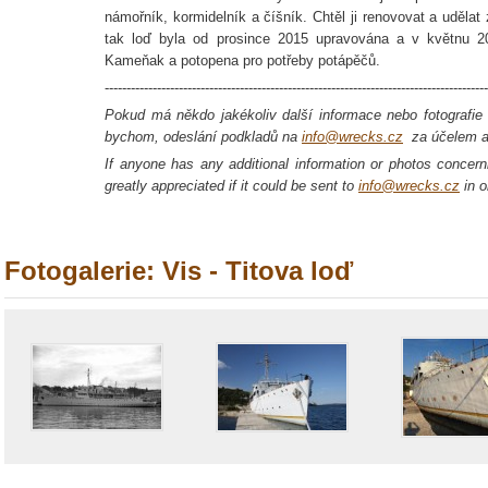
námořník, kormidelník a číšník. Chtěl ji renovovat a udělat
tak loď byla od prosince 2015 upravována a v květnu 20
Kameňak a potopena pro potřeby potápěčů.
----------------------------------------------------------------------------------------
Pokud má někdo jakékoliv další informace nebo fotografie o
bychom, odeslání podkladů na
info@wrecks.cz
za účelem ak
If anyone has any additional information or photos concerni
greatly appreciated if it could be sent to
info@wrecks.cz
in o
Fotogalerie: Vis - Titova loď