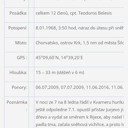
Posádka:
celkem 12 členů, cpt. Teodoros Belesis
Potopení:
8.01.1968, 3:50 hod, náraz do útesu při sněho
Místo:
Chorvatsko, ostrov Krk, 1,5 nm od města Šilo
o
o
GPS :
45
09,60´N, 14
39,20´E
Hloubka:
15 – 33 m (stěžeň v 6 m)
Ponory:
06.07.2009, 07.07.2009, 11.06.2016, 11.06.2
Poznámka
V noci ze 7 na 8 ledna řádil v Kvarneru hurikán
:
ještě odpoledne 7.1. opustil přístav Jurjevo již
dřevo a vydal se směrem k Rijece, aby našel bez
padla tma, začala sněhová vichřice, a proto loď