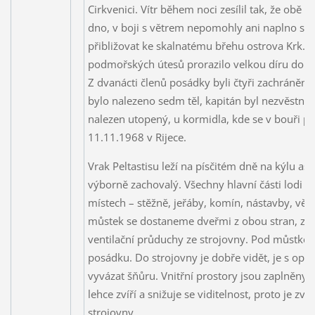
Cirkvenici. Vítr během noci zesílil tak, že obě 
dno, v boji s větrem nepomohly ani naplno spu
přibližovat ke skalnatému břehu ostrova Krk.
podmořských útesů prorazilo velkou díru do str
Z dvanácti členů posádky byli čtyři zachráněni
bylo nalezeno sedm těl, kapitán byl nezvěstný. K
nalezen utopený, u kormidla, kde se v bouři p
11.11.1968 v Rijece.
Vrak Peltastisu leží na písčitém dně na kýlu asi
výborně zachovalý. Všechny hlavní části lodi 
místech – stěžně, jeřáby, komín, nástavby, vět
můstek se dostaneme dveřmi z obou stran, za
ventilační průduchy ze strojovny. Pod můstkem
posádku. Do strojovny je dobře vidět, je s opatr
vyvázat šňůru. Vnitřní prostory jsou zaplněn
lehce zvíří a snižuje se viditelnost, proto je z
strojovny.