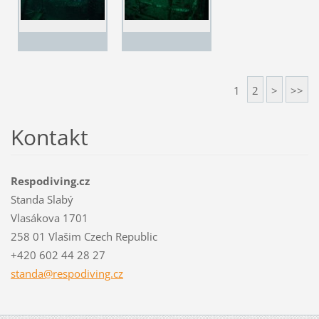
1
2
>
>>
Kontakt
Respodiving.cz
Standa Slabý
Vlasákova 1701
258 01 Vlašim Czech Republic
+420 602 44 28 27
standa@r
espodivi
ng.cz