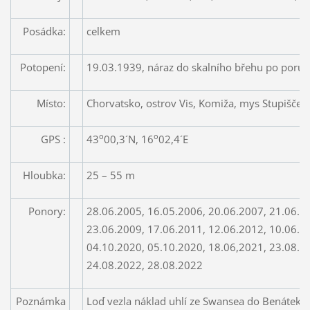
Posádka:
celkem
Potopení:
19.03.1939, náraz do skalního břehu po poruš
Místo:
Chorvatsko, ostrov Vis, Komiža, mys Stupišče
o
o
GPS :
43
00,3´N, 16
02,4´E
Hloubka:
25 – 55 m
Ponory:
28.06.2005, 16.05.2006, 20.06.2007, 21.06.2
23.06.2009, 17.06.2011, 12.06.2012, 10.06.2
04.10.2020, 05.10.2020, 18.06,2021, 23.08.2
24.08.2022, 28.08.2022
Poznámka
Loď vezla náklad uhlí ze Swansea do Benátek.