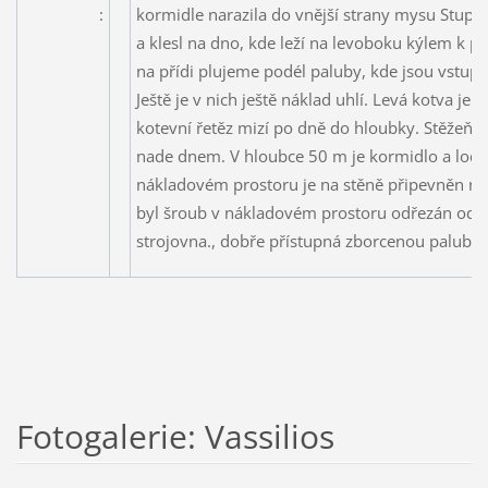
:
kormidle narazila do vnější strany mysu Stupiš
a klesl na dno, kde leží na levoboku kýlem k p
na přídi plujeme podél paluby, kde jsou vstup
Ještě je v nich ještě náklad uhlí. Levá kotva je 
kotevní řetěz mizí po dně do hloubky. Stěžeň j
nade dnem. V hloubce 50 m je kormidlo a lodn
nákladovém prostoru je na stěně připevněn ná
byl šroub v nákladovém prostoru odřezán od stě
strojovna., dobře přístupná zborcenou palub
Fotogalerie: Vassilios