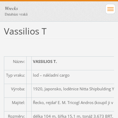
Wrecks
Databáze vraků
Vassilios T
Název:
VASSILIOS T.
Typ vraku:
loď – nákladní cargo
Výroba:
1920, Japonsko, loděnice Nitta Shipbulding Ya
Majitel:
Řecko, rejdař E. M. Tricogl Andros (koupil ji v r
Rozměry:
délka 104 m, šířka 15,1 m, tonáž 3.673 BRT, 