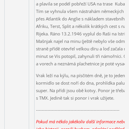
a plavila se podél pobřeží USA na trase Kuba 
Tím se vyhnula všem nástrahám německých pon
přes Atlantik do Anglie s nákladem stavebního 
Afriku, Terst, Split a několik krátkých cest s ná
Rijeka. Ráno 13.2.1946 vyplul do Raši na Istrii
Mašnjak najel na minu (ještě nebylo vše odmi
straně přídě otevřel velkou díru a loď začala 
minut se Vis potopil, zahynuli tři námořníci. Os
a vorech a neznámá plachetnice je poté vysadi
Vrak leží na kýlu, na písčitém dně, je to jeden 
kormidlo se dost noří do dna, prohlídka paluby
super. Na přídi jsou obě kotvy. Ponor je třeba,
s TMX. Jedině tak si ponor i vrak užijete.
----------------------------------------------------------
Pokud má někdo jakékoliv další informace nebo f
jeho historii, ocenili bychom, odeslání podkladů