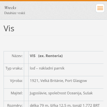
Wrecks
Databáze vraků
Vis
Název:
VIS
(ex. Renteria)
Typ vraku:
loď – nákladní parník
Výroba:
1921, Velká Británie, Port Glasgow
Majitel:
Jugoslávie, společnost Oceanija, Sušak
Rozměry:
délka 79 m, šířka 12,5 m, tonáž 1.772 BRT