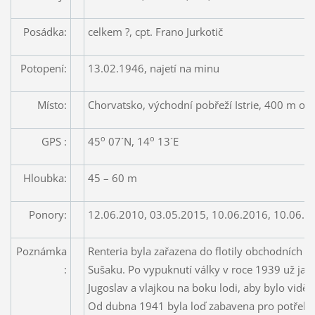
Posádka:
celkem ?, cpt. Frano Jurkotič
Potopení:
13.02.1946, najetí na minu
Místo:
Chorvatsko, východní pobřeží Istrie, 400 m o
o
o
GPS :
45
07´N, 14
13´E
Hloubka:
45 – 60 m
Ponory:
12.06.2010, 03.05.2015, 10.06.2016, 10.06.2
Poznámka
Renteria byla zařazena do flotily obchodních l
:
Sušaku. Po vypuknutí války v roce 1939 už jak
Jugoslav a vlajkou na boku lodi, aby bylo vidět,
Od dubna 1941 byla loď zabavena pro potřeby