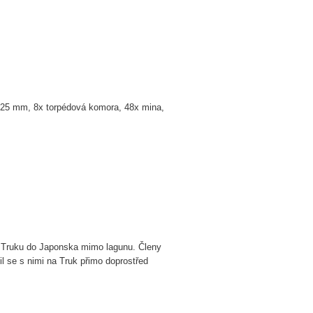
 25 mm, 8x torpédová komora, 48x mina,
 Truku do Japonska mimo lagunu. Členy
til se s nimi na Truk přimo doprostřed