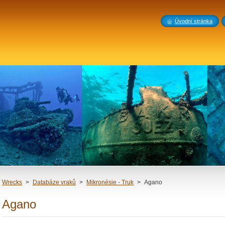
Úvodní stránka
Wrecks
>
Databáze vraků
>
Mikronésie - Truk
>
Agano
Agano