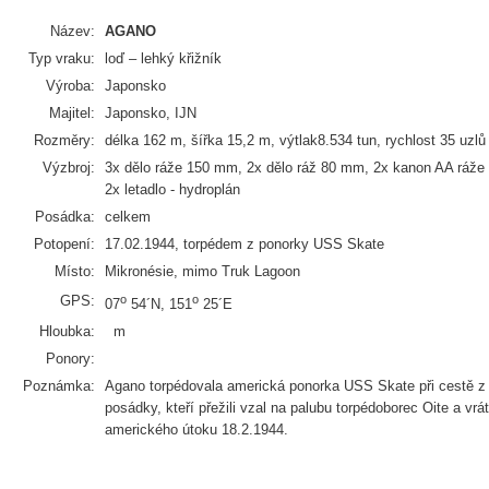
Název:
AGANO
Typ vraku:
loď – lehký křižník
Výroba:
Japonsko
Majitel:
Japonsko, IJN
Rozměry:
délka 162 m, šířka 15,2 m, výtlak8.534 tun, rychlost 35 uzlů
Výzbroj:
3x dělo ráže 150 mm, 2x dělo ráž 80 mm, 2x kanon AA ráže
2x letadlo - hydroplán
Posádka:
celkem
Potopení:
17.02.1944, torpédem z ponorky USS Skate
Místo:
Mikronésie, mimo Truk Lagoon
GPS:
o
o
07
54´N, 151
25´E
Hloubka:
m
Ponory:
Poznámka:
Agano torpédovala americká ponorka USS Skate při cestě z
posádky, kteří přežili vzal na palubu torpédoborec Oite a vrá
amerického útoku 18.2.1944.