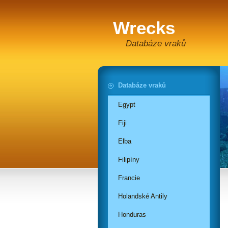
Wrecks
Databáze vraků
Databáze vraků
Egypt
Fiji
Elba
Filipíny
Francie
Holandské Antily
Honduras