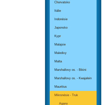
Chorvatsko
Itálie
Indonésie
Japonsko
Kypr
Malajsie
Maledivy
Malta
Marshallovy os. - Bikini
Marshallovy os. - Kwajalein
Mauritius
Mikronésie - Truk
Agano