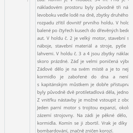
nákladovém prostoru byly původně tři nákla
levoboku vedle lodě na dně, zbytky druhého jso
rozpadu zřítil dovnitř prvního holdu. V hold
balené po čtyřech kusech do dřevěných beden,
aut. V holdu č. 2 je velký motor, stavební str
náboje, stavební materiál a stroje, pytle 
lahvemi. V holdu č. 3 a 4 jsou zbytky nákladu
skoro prázdné. Záď je velmi poničená výb
Záďové dělo je na svém místě a je to nejzaj
kormidlo je zabořené do dna a není vi
s kapitánským můstkem je dobře přístupná a
byly původně dvě protiletadlová děla, jedno j
Z vnitřku nástavby je možné vstoupit z obou
Jeden parní motor s trojitou expanzí, okoln
zázemí strojovny. Na zádi je pěkné dělo, p
kormidla. Komín se ji zbortil. Vrak je díky p
bombardování, značně zničen korozí.