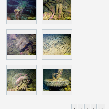
1
2
3
4
>
>>