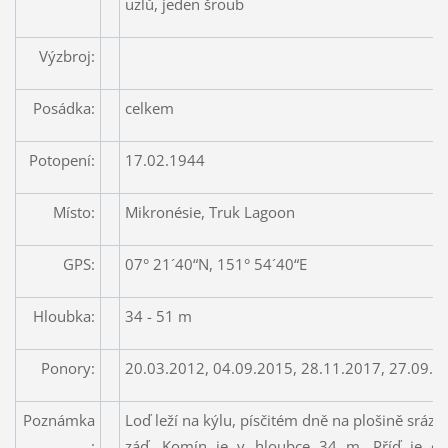
uzlů, jeden šroub
Výzbroj:
Posádka:
celkem
Potopení:
17.02.1944
Místo:
Mikronésie, Truk Lagoon
GPS:
07° 21´40“N, 151° 54´40“E
Hloubka:
34 - 51 m
Ponory:
20.03.2012, 04.09.2015, 28.11.2017, 27.09.2
Poznámka
Loď leží na kýlu, písčitém dně na plošině sráz
:
záď. Komín je v hloubce 34 m. Příď je ce