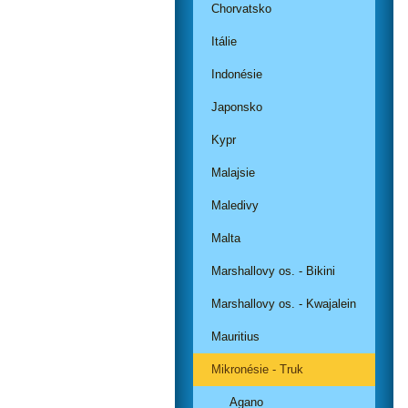
Chorvatsko
Itálie
Indonésie
Japonsko
Kypr
Malajsie
Maledivy
Malta
Marshallovy os. - Bikini
Marshallovy os. - Kwajalein
Mauritius
Mikronésie - Truk
Agano