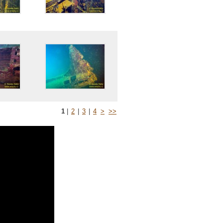
1
|
2
|
3
|
4
>
>>