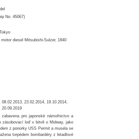
del
ip No. 45067)
 Tokyo
motor diesel Mitsubishi-Sulzer, 1840
, 08.02.2013, 23.02.2014, 19.10.2014,
, 20.09.2019
la zabavena pro japonské námořnictvo a
ko zásobovací loď v bitvě o Midway, jako
pédem z ponorky USS Permit a musela se
sažena torpédem bombardéry z letadlové