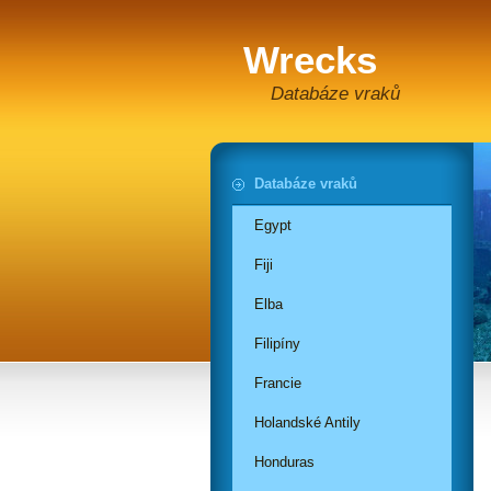
Wrecks
Databáze vraků
Databáze vraků
Egypt
Fiji
Elba
Filipíny
Francie
Holandské Antily
Honduras