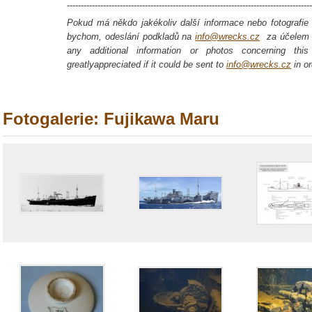
----------------------------------------------------------------------------------------
Pokud má někdo jakékoliv další informace nebo fotografie o
bychom, odeslání podkladů na
info@wrecks.cz
za účelem a
any additional information or photos concerning thi
greatlyappreciated if it could be sent to
info@wrecks.cz
in or
Fotogalerie: Fujikawa Maru