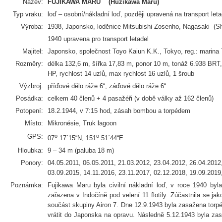
Název:
FUJIKAWA MARU (Huzikawa Maru)
Typ vraku:
loď – osobní/nákladní loď, později upravená na transport leta
Výroba:
1938, Japonsko, loděnice Mitsubishi Zosenho, Nagasaki (Sh
1940 upravena pro transport letadel
Majitel:
Japonsko, společnost Toyo Kaiun K.K., Tokyo, reg.: marina
Rozměry:
délka 132,6 m, šířka 17,83 m, ponor 10 m, tonáž 6.938 BRT, 
HP, rychlost 14 uzlů, max rychlost 16 uzlů, 1 šroub
Výzbroj:
příďové dělo ráže 6“, záďové dělo ráže 6“
Posádka:
celkem 40 členů + 4 pasažéři (v době války až 162 členů)
Potopení:
18.2.1944, v 7:15 hod, zásah bombou a torpédem
Místo:
Mikronésie, Truk lagoon
GPS:
o
o
07
17´15“N, 151
51´44“E
Hloubka:
9 – 34 m (paluba 18 m)
Ponory:
04.05.2011, 06.05.2011, 21.03.2012, 23.04.2012, 26.04.2012
03.09.2015, 14.11.2016, 23.11.2017, 02.12.2018, 19.09.2019
Poznámka:
Fujikawa Maru byla civilní nákladní loď, v roce 1940 by
zařazena v Indočíně pod velení 11 flotily. Zúčastnila se ja
součást skupiny Airon 7. Dne 12.9.1943 byla zasažena tor
vrátit do Japonska na opravu. Následně 5.12.1943 byla za