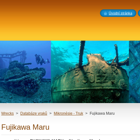
Úvodní stránka
Wrecks
>
Databáze vraků
>
Mikronésie - Truk
>
Fujikawa Maru
Fujikawa Maru