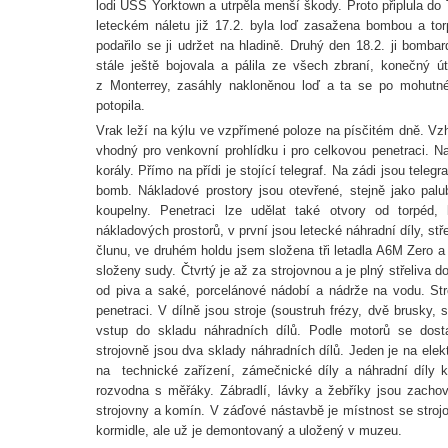
lodi USS Yorktown a utrpěla menší škody. Proto připlula do
leteckém náletu již 17.2. byla loď zasažena bombou a tor
podařilo se ji udržet na hladině. Druhý den 18.2. ji bomb
stále ještě bojovala a pálila ze všech zbraní, konečný 
z Monterrey, zasáhly nakloněnou loď a ta se po mohutné
potopila.
Vrak leží na kýlu ve vzpřímené poloze na písčitém dně. Vz
vhodný pro venkovní prohlídku i pro celkovou penetraci. Na
korály. Přímo na přídi je stojící telegraf. Na zádi jsou tele
bomb. Nákladové prostory jsou otevřené, stejně jako palu
koupelny. Penetraci lze udělat také otvory od torpéd,
nákladových prostorů, v první jsou letecké náhradní díly, stř
člunu, ve druhém holdu jsem složena tři letadla A6M Zero a
složeny sudy. Čtvrtý je až za strojovnou a je plný střeliva
od piva a saké, porcelánové nádobí a nádrže na vodu. Str
penetraci. V dílně jsou stroje (soustruh frézy, dvě brusky, 
vstup do skladu náhradních dílů. Podle motorů se dost
strojovně jsou dva sklady náhradních dílů. Jeden je na elek
na technické zařízení, zámečnické díly a náhradní díly 
rozvodna s měřáky. Zábradlí, lávky a žebříky jsou zachov
strojovny a komín. V záďové nástavbě je místnost se stro
kormidle, ale už je demontovaný a uložený v muzeu.