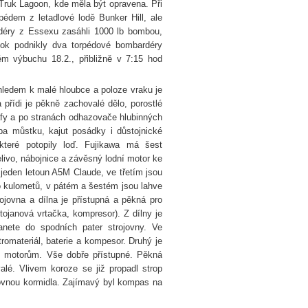
 Truk Lagoon, kde měla být opravena. Při
pédem z letadlové lodě Bunker Hill, ale
ardéry z Essexu zasáhli 1000 lb bombou,
útok podnikly dva torpédové bombardéry
m výbuchu 18.2., přibližně v 7:15 hod
hledem k malé hloubce a poloze vraku je
 přídi je pěkně zachovalé dělo, porostlé
grafy a po stranách odhazovače hlubinných
ba můstku, kajut posádky i důstojnické
 které potopily loď. Fujikawa má šest
elivo, nábojnice a závěsný lodní motor ke
 jeden letoun A5M Claude, ve třetím jsou
 do kulometů, v pátém a šestém jsou lahve
ojovna a dílna je přístupná a pěkná pro
stojanová vrtačka, kompresor). Z dílny je
anete do spodních pater strojovny. Ve
tromateriál, baterie a kompesor. Druhý je
k motorům. Vše dobře přístupné. Pěkná
alé. Vlivem koroze se již propadl strop
jovnou kormidla. Zajímavý byl kompas na