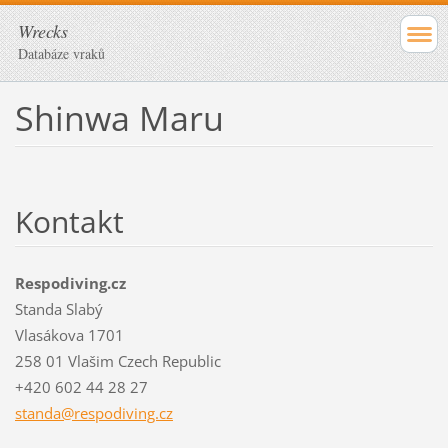
Wrecks
Databáze vraků
Shinwa Maru
Kontakt
Respodiving.cz
Standa Slabý
Vlasákova 1701
258 01 Vlašim Czech Republic
+420 602 44 28 27
standa@r
espodivi
ng.cz