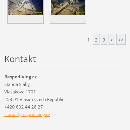
1
2
3
>
>>
Kontakt
Respodiving.cz
Standa Slabý
Vlasákova 1701
258 01 Vlašim Czech Republic
+420 602 44 28 27
standa@r
espodivi
ng.cz