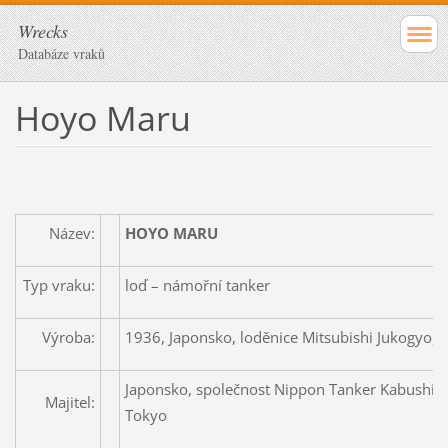
Wrecks
Databáze vraků
Hoyo Maru
Název:
HOYO MARU
Typ vraku:
loď – námořní tanker
Výroba:
1936, Japonsko, loděnice Mitsubishi Jukogyo,
Japonsko, společnost Nippon Tanker Kabushiki 
Majitel:
Tokyo