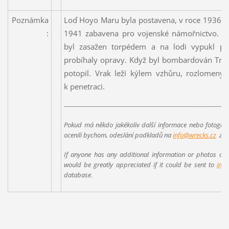
Poznámka
Loď Hoyo Maru byla postavena, v roce 1936, j
:
1941 zabavena pro vojenské námořnictvo. Př
byl zasažen torpédem a na lodi vypukl pož
probíhaly opravy. Když byl bombardován Truk, 
potopil. Vrak leží kýlem vzhůru, rozlomený
k penetraci.
--------------------------------------------------------------------------------
Pokud má někdo jakékoliv další informace nebo fotografi
ocenili bychom, odeslání podkladů na
info@wrecks.cz
za ú
If anyone has any additional information or photos conce
would be greatly appreciated if it could be sent to
inf
database.