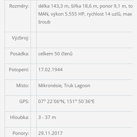
Rozměry:
délka 143,3 m, šířka 18,6 m, ponor 9,1 m, ton
MAN, výkon 5.555 HP, rychlost 14 uzlů, max ry
šroub
Výzbroj:
Posádka:
celkem 50 členů
Potopení:
17.02.1944
Místo:
Mikronésie, Truk Lagoon
o
o
GPS:
07
22´06“N, 151
50´36“E
Hloubka:
3 - 37 m
Ponory:
29.11.2017