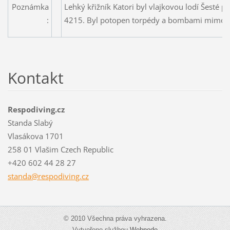
Poznámka
Lehký křižník Katori byl vlajkovou lodí Šesté po
:
4215. Byl potopen torpédy a bombami mimo l
Kontakt
Respodiving.cz
Standa Slabý
Vlasákova 1701
258 01 Vlašim Czech Republic
+420 602 44 28 27
standa@r
espodivi
ng.cz
© 2010 Všechna práva vyhrazena.
Vytvořeno službou
Webnode