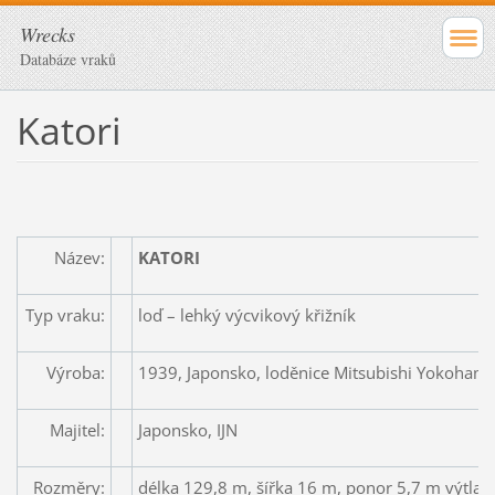
Wrecks
Databáze vraků
Katori
Název:
KATORI
Typ vraku:
loď – lehký výcvikový křižník
Výroba:
1939, Japonsko, loděnice Mitsubishi Yokoham
Majitel:
Japonsko, IJN
Rozměry:
délka 129,8 m, šířka 16 m, ponor 5,7 m výtlak 