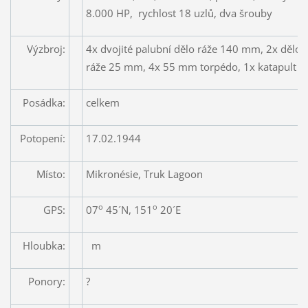
8.000 HP, rychlost 18 uzlů, dva šrouby
Výzbroj:
4x dvojité palubní dělo ráže 140 mm, 2x dělo
ráže 25 mm, 4x 55 mm torpédo, 1x katapult p
Posádka:
celkem
Potopení:
17.02.1944
Místo:
Mikronésie, Truk Lagoon
o
o
GPS:
07
45´N, 151
20´E
Hloubka:
m
Ponory:
?