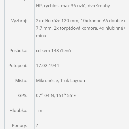
HP, rychlost max 36 uzlů, dva šrouby
Výzbroj:
2x dělo ráže 120 mm, 10x kanon AA double rá
7,7 mm, 2x torpédová komora, 4x hlubinné vr
mina
Posádka:
celkem 148 členů
Potopení:
17.02.1944
Místo:
Mikronésie, Truk Lagoon
o
o
GPS:
07
04´N, 151
55´E
Hloubka:
m
Ponory:
?