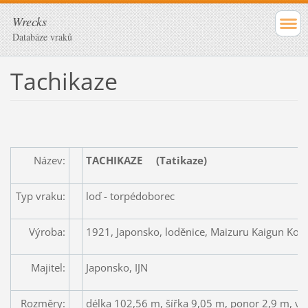
Wrecks
Databáze vraků
Tachikaze
Název:
TACHIKAZE
(Tatikaze)
Typ vraku:
loď - torpédoborec
Výroba:
1921, Japonsko, loděnice, Maizuru Kaigun Kos
Majitel:
Japonsko, IJN
Rozměry:
délka 102,56 m, šířka 9,05 m, ponor 2,9 m, vý