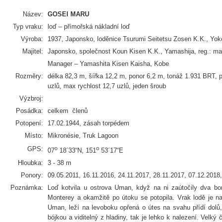
Název:
GOSEI MARU
Typ vraku:
loď – přímořská nákladní loď
Výroba:
1937, Japonsko, loděnice Tsurumi Seitetsu Zosen K.K., Yo
Majitel:
Japonsko, společnost Koun Kisen K.K., Yamashija, reg.: ma
Manager – Yamashita Kisen Kaisha, Kobe
Rozměry:
délka 82,3 m, šířka 12,2 m, ponor 6,2 m, tonáž 1.931 BRT, po
uzlů, max rychlost 12,7 uzlů, jeden šroub
Výzbroj:
Posádka:
celkem členů
Potopení:
17.02.1944, zásah torpédem
Místo:
Mikronésie, Truk Lagoon
GPS:
o
o
07
18´33“N, 151
53´17“E
Hloubka:
3 - 38 m
Ponory:
09.05.2011, 16.11.2016, 24.11.2017, 28.11.2017, 07.12.2018
Poznámka:
Loď kotvila u ostrova Uman, když na ni zaútočily dva bo
Monterey a okamžitě po útoku se potopila. Vrak lodě je 
Uman, leží na levoboku opřená o útes na svahu přídí dol
bójkou a viditelný z hladiny, tak je lehko k nalezení. Velký 