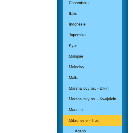
Chorvatsko
Itálie
Indonésie
Japonsko
Kypr
Malajsie
Maledivy
Malta
Marshallovy os. - Bikini
Marshallovy os. - Kwajalein
Mauritius
Mikronésie - Truk
Agano