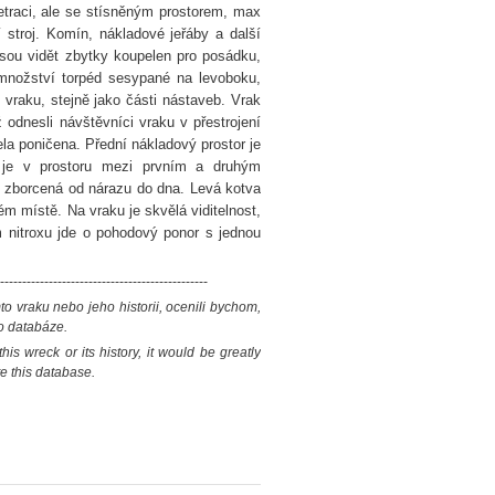
etraci, ale se stísněným prostorem, max
 stroj. Komín, nákladové jeřáby a další
jsou vidět zbytky koupelen pro posádku,
množství torpéd sesypané na levoboku,
l vraku, stejně jako části nástaveb. Vrak
 odnesli návštěvníci vraku v přestrojení
la poničena. Přední nákladový prostor je
 je v prostoru mezi prvním a druhým
ě zborcená od nárazu do dna. Levá kotva
ém místě. Na vraku je skvělá viditelnost,
 nitroxu jde o pohodový ponor s jednou
-----------------------------------------------
o vraku nebo jeho historii, ocenili bychom,
o databáze.
is wreck or its history, it would be greatly
e this database.