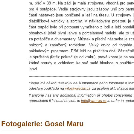
m, příď v 38 m. Na zádi je malá strojovna, vhodná pro pen
pro 4 potápěče. Vedle strojovny jsou zásoby uhlí pro parní
části nástaveb jsou poničené a leží na útesu. U strojovny 
dlaždičkové vaničky a sprchy. V nákladovém prostoru je 
část torpéd bylo při potopení vymrštěno z lodi a leží opodá
obsahoval ještě pivní lahve a porcelánové nádobí, ale to už
za potápěče a divemastery. Můstek a přední nástavba je zce
prázdný a zasažený torpédem. Velký otvor od torpéda
nákladovým prostorem. Příď leží na písčitém dně, částečn
je spuštěná (řetěz pokračuje od vraku), pravá kotva je na sv
žádné proudy a vzhledem ke své malé hloubce, s použitím
lahví.
----------------------------------------------------------------------------------------
Pokud má někdo jakékoliv další informace nebo fotografie o tomt
odeslání podkladů na
info@wrecks.cz
za účelem aktualizace tét
If anyone has any additional information or photos concerning th
appreciated if it could be sent to
info@wrecks.cz
in order to updat
Fotogalerie: Gosei Maru