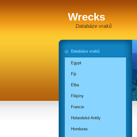
Wrecks
Databáze vraků
Databáze vraků
Egypt
Fiji
Elba
Filipíny
Francie
Holandské Antily
Honduras