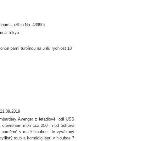
kohama (Ship No. 43990)
rina Tokyo
hon parní turbínou na uhlí, rychlost 10
,21.09.2019
mbardéry Avenger z letadlové lodi USS
na otevřeném moři cca 250 m od ostrova
ů, poměrně v malé hloubce. Je vyvázaný
čtyřlistý roub a kormidlo jsou v hloubce 7