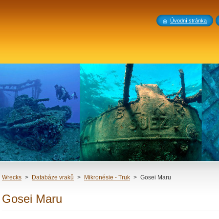
Úvodní stránka
Wrecks
>
Databáze vraků
>
Mikronésie - Truk
>
Gosei Maru
Gosei Maru