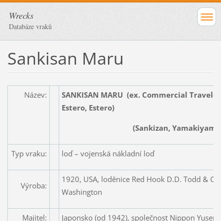
Wrecks
Databáze vraků
Sankisan Maru
Název:
SANKISAN MARU (ex. Commercial Traveler, 
Estero, Estero)
(Sankizan, Yamakiyama Maru,
Typ vraku:
loď – vojenská nákladní loď
1920, USA, loděnice Red Hook D.D. Todd & Con
Výroba:
Washington
Majitel:
Japonsko (od 1942), společnost Nippon Yusen 