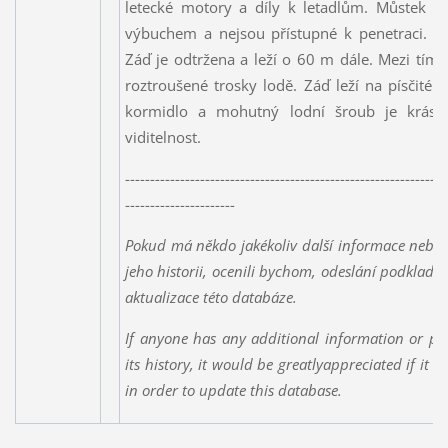
letecké motory a díly k letadlům. Můstek a
výbuchem a nejsou přístupné k penetraci. Ta
Záď je odtržena a leží o 60 m dále. Mezi tím 
roztroušené trosky lodě. Záď leží na písčité
kormidlo a mohutný lodní šroub je krásn
viditelnost.
----------------------------------------------------------------
----------------------
Pokud má někdo jakékoliv další informace nebo 
jeho historii, ocenili bychom, odeslání podklad
aktualizace této databáze.
If anyone has any additional information or ph
its history, it would be greatlyappreciated if it 
in order to update this database.