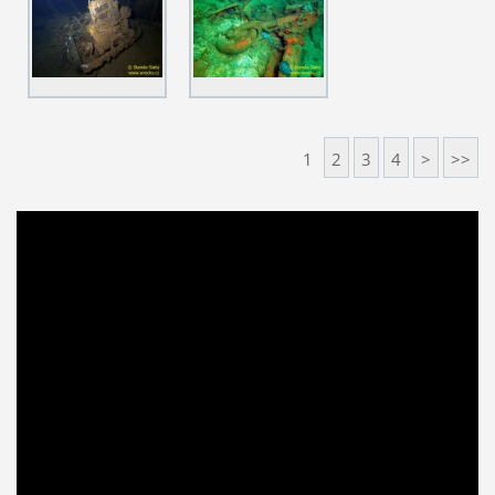
1
2
3
4
>
>>