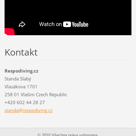
Kontakt
Respodiving.cz
Standa Slabý
Vlasákova 1701
258 01 Vlašim Czech Republic
+420 602 44 28 27
standa@r
espodivi
ng.cz
© 2010 Všechna práva vyhrazena.