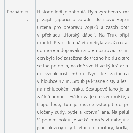
Poznámka
Historie lodi je pohnutá. Byla vyrobena v roc
:
ji zajali Japonci a zařadili do stavu vojen
určena pro přepravu vojáků a zásob potrav
v překladu „Horský ďábel“. Na Truk připlu
municí. První den náletu nebyla zasažena a vo
do moře a doplavali na břeh ostrova. To jim j
den byla loď zasažena do třetího holdu a str
se loď potopila, na dně vznikl velký kráter a
do vzdálenosti 60 m. Nyní leží zadní čá
v hloubce 47 m. Šroub je krásně čistý a leží 
na nehlubokém vraku. Sestupové lano je umí
začíná ponor. Levá kotva je na svém místě, ve
trupu lodě, tou je možné vstoupit do pří
uloženy sudy, pytle a kotevní lana. Na palubě
V prvním holdu je velké množství nábojů d
jsou uloženy díly k letadlům: motory, křídla,