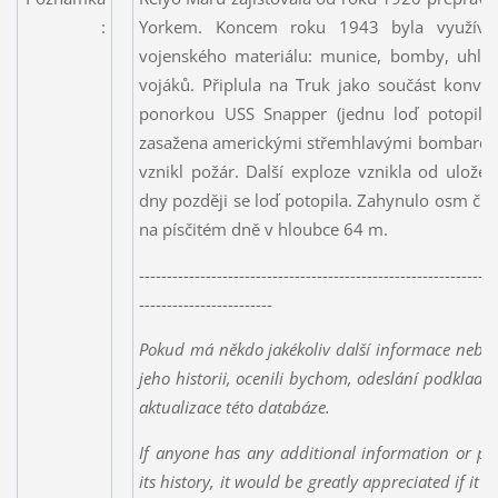
:
Yorkem. Koncem roku 1943 byla využívá
vojenského materiálu: munice, bomby, uhlí,
vojáků. Připlula na Truk jako součást konvo
ponorkou USS Snapper (jednu loď potopila)
zasažena americkými střemhlavými bombardéry
vznikl požár. Další exploze vznikla od ulož
dny později se loď potopila. Zahynulo osm čle
na písčitém dně v hloubce 64 m.
----------------------------------------------------------------
------------------------
Pokud má někdo jakékoliv další informace nebo 
jeho historii, ocenili bychom, odeslání podklad
aktualizace této databáze.
If anyone has any additional information or ph
its history, it would be greatly appreciated if it 