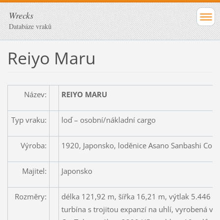
Wrecks
Databáze vraků
Reiyo Maru
Název:
REIYO MARU
Typ vraku:
loď – osobní/nákladní cargo
Výroba:
1920, Japonsko, loděnice Asano Sanbashi Co., 
Majitel:
Japonsko
Rozměry:
délka 121,92 m, šířka 16,21 m, výtlak 5.446 t
turbína s trojitou expanzí na uhlí, vyrobená v