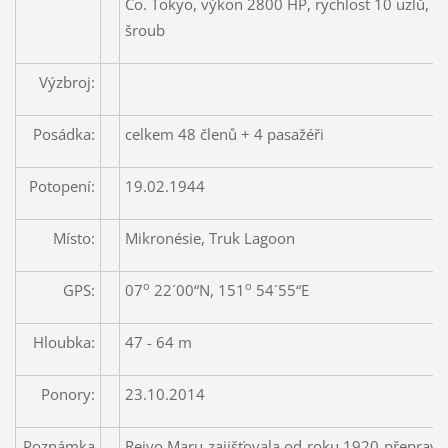
Co. Tokyo, výkon 2800 HP, rychlost 10 uzlů, ma
šroub
Výzbroj:
Posádka:
celkem 48 členů + 4 pasažéři
Potopení:
19.02.1944
Místo:
Mikronésie, Truk Lagoon
o
o
GPS:
07
22´00“N, 151
54´55“E
Hloubka:
47 - 64 m
Ponory:
23.10.2014
Poznámka
Reiyo Maru zajišťovala od roku 1920 přeprav