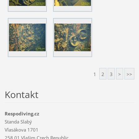
1
2
3
>
>>
Kontakt
Respodiving.cz
Standa Slabý
Vlasákova 1701
258 01 Vlašim Czech Republic