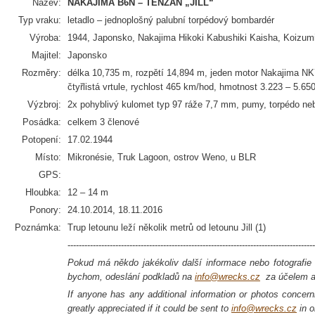
Název:
NAKAJIMA B6N – TENZAN „JILL“
Typ vraku:
letadlo – jednoplošný palubní torpédový bombardér
Výroba:
1944, Japonsko, Nakajima Hikoki Kabushiki Kaisha, Koizum
Majitel:
Japonsko
Rozměry:
délka 10,735 m, rozpětí 14,894 m, jeden motor Nakajima N
čtyřlistá vrtule, rychlost 465 km/hod, hmotnost 3.223 – 5.65
Výzbroj:
2x pohyblivý kulomet typ 97 ráže 7,7 mm, pumy, torpédo ne
Posádka:
celkem 3 členové
Potopení:
17.02.1944
Místo:
Mikronésie, Truk Lagoon, ostrov Weno, u BLR
GPS:
Hloubka:
12 – 14 m
Ponory:
24.10.2014, 18.11.2016
Poznámka:
Trup letounu leží několik metrů od letounu Jill (1)
----------------------------------------------------------------------------------------
Pokud má někdo jakékoliv další informace nebo fotografie o
bychom, odeslání podkladů na
info@wrecks.cz
za účelem ak
If anyone has any additional information or photos concerni
greatly appreciated if it could be sent to
info@wrecks.cz
in o