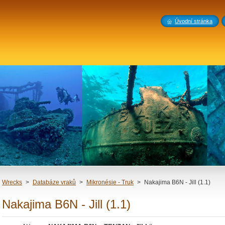
Úvodní stránka
Wrecks
>
Databáze vraků
>
Mikronésie - Truk
>
Nakajima B6N - Jill (1.1)
Nakajima B6N - Jill (1.1)