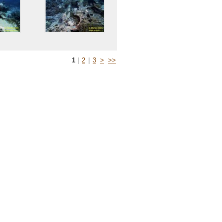
1
|
2
|
3
>
>>