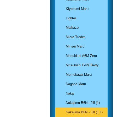
Kiyozumi Maru
Lighter
Maikaze
Micro Trader
Minsei Maru
Mitsubishi A6M Zero
Mitsubishi G4M Betty
Momokawa Maru
Nagano Maru
Naka
Nakajima B6N - Jill (1)
Nakajima B6N - Jill (1.1)