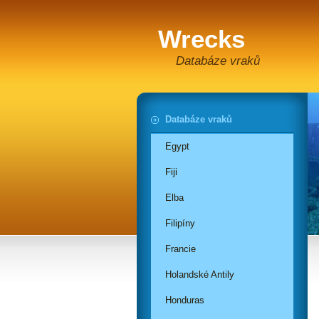
Wrecks
Databáze vraků
Databáze vraků
Egypt
Fiji
Elba
Filipíny
Francie
Holandské Antily
Honduras