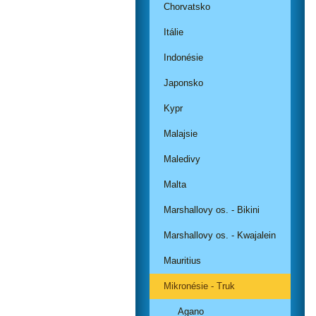
Chorvatsko
Itálie
Indonésie
Japonsko
Kypr
Malajsie
Maledivy
Malta
Marshallovy os. - Bikini
Marshallovy os. - Kwajalein
Mauritius
Mikronésie - Truk
Agano