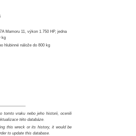
i
K7A Mamoru 11, výkon 1.750 HP, jedna
0 kg
bo hlubinné nálože do 800 kg
---------------------
 tomto vraku nebo jeho historii, ocenili
tualizace této databáze.
ng this wreck or its history, it would be
rder to update this database.