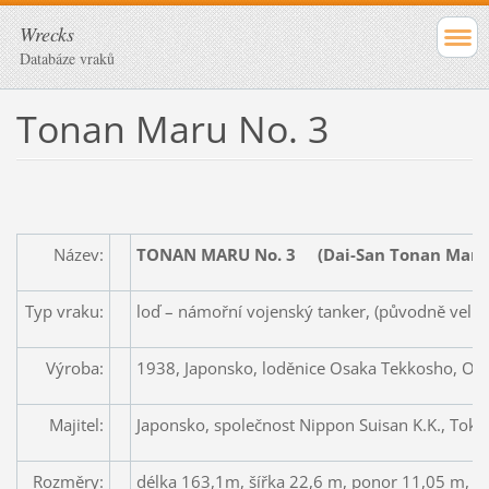
Wrecks
Databáze vraků
Tonan Maru No. 3
Název:
TONAN MARU No. 3 (Dai-San Tonan Mar
Typ vraku:
loď – námořní vojenský tanker, (původně velry
Výroba:
1938, Japonsko, loděnice Osaka Tekkosho, Os
Majitel:
Japonsko, společnost Nippon Suisan K.K., Toky
Rozměry:
délka 163,1m, šířka 22,6 m, ponor 11,05 m, v