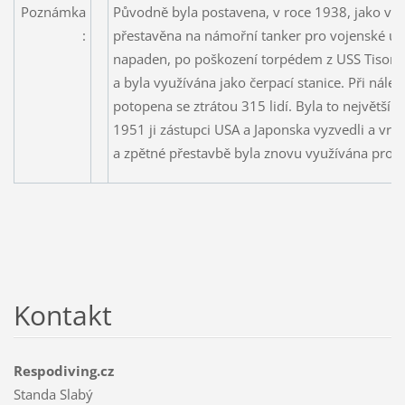
Poznámka
Původně byla postavena, v roce 1938, jako vel
:
přestavěna na námořní tanker pro vojenské úče
napaden, po poškození torpédem z USS Tisona
a byla využívána jako čerpací stanice. Při nále
potopena se ztrátou 315 lidí. Byla to největší 
1951 ji zástupci USA a Japonska vyzvedli a vráti
a zpětné přestavbě byla znovu využívána pro v
Kontakt
Respodiving.cz
Standa Slabý