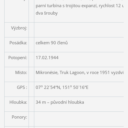
parní turbína s trojitou expanzí, rychlost 12 uz
dva šrouby
Výzbroj:
Posádka:
celkem 90 členů
Potopení:
17.02.1944
Místo:
Mikronésie, Truk Lagoon, v roce 1951 vyzdviž
o
o
GPS :
07
22´54“N, 151
50´16“E
Hloubka:
34 m – původní hloubka
Ponory: