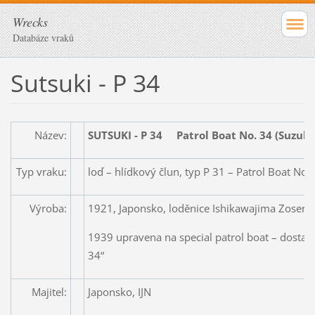
Wrecks
Databáze vraků
Sutsuki - P 34
Název:
SUTSUKI - P 34 Patrol Boat No. 34 (Suzuki,
Typ vraku:
loď – hlídkový člun, typ P 31 – Patrol Boat No.
Výroba:
1921, Japonsko, loděnice Ishikawajima Zosens
1939 upravena na special patrol boat – dostala
34“
Majitel:
Japonsko, IJN