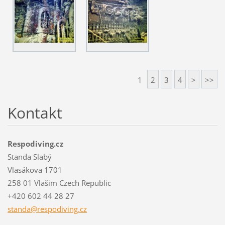
1
2
3
4
>
>>
Kontakt
Respodiving.cz
Standa Slabý
Vlasákova 1701
258 01 Vlašim Czech Republic
+420 602 44 28 27
standa@r
espodivi
ng.cz