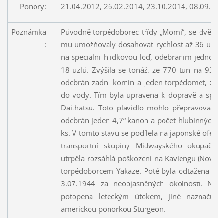
Ponory:
21.04.2012, 26.02.2014, 23.10.2014, 08.09.2
Poznámka
Původně torpédoborec třídy „Momi“, se dvěm
:
mu umožňovaly dosahovat rychlost až 36 uzlů
na speciální hlídkovou loď, odebráním jednoho
18 uzlů. Zvýšila se tonáž, ze 770 tun na 93
odebrán zadní komín a jeden torpédomet, zá
do vody. Tím byla upravena k dopravě a spo
Daithatsu. Toto plavidlo mohlo přepravovat
odebrán jeden 4,7“ kanon a počet hlubinných
ks. V tomto stavu se podílela na japonské ofe
transportní skupiny Midwayského okupač
utrpěla rozsáhlá poškození na Kaviengu (Nová 
torpédoborcem Yakaze. Poté byla odtažena n
3.07.1944 za neobjasněných okolností. Něk
potopena leteckým útokem, jiné naznaču
americkou ponorkou Sturgeon.