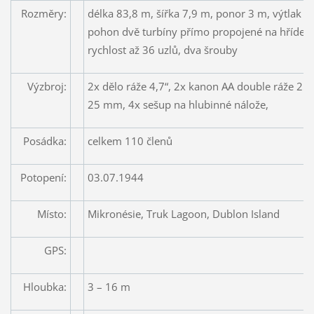
Rozměry:
délka 83,8 m, šířka 7,9 m, ponor 3 m, výtlak 93
pohon dvě turbíny přímo propojené na hřídele
rychlost až 36 uzlů, dva šrouby
Výzbroj:
2x dělo ráže 4,7“, 2x kanon AA double ráže 25
25 mm, 4x sešup na hlubinné nálože,
Posádka:
celkem 110 členů
Potopení:
03.07.1944
Místo:
Mikronésie, Truk Lagoon, Dublon Island
GPS:
Hloubka:
3 – 16 m