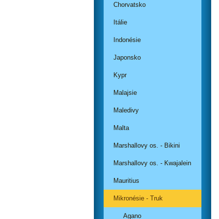
Chorvatsko
Itálie
Indonésie
Japonsko
Kypr
Malajsie
Maledivy
Malta
Marshallovy os. - Bikini
Marshallovy os. - Kwajalein
Mauritius
Mikronésie - Truk
Agano