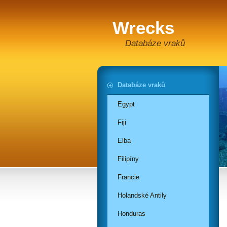
Wrecks
Databáze vraků
Databáze vraků
Egypt
Fiji
Elba
Filipíny
Francie
Holandské Antily
Honduras