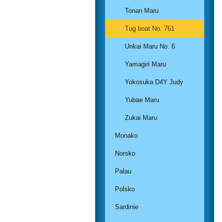
Tonan Maru
Tug boat No. 761
Unkai Maru No. 6
Yamagiri Maru
Yokosuka D4Y Judy
Yubae Maru
Zukai Maru
Monako
Norsko
Palau
Polsko
Sardinie