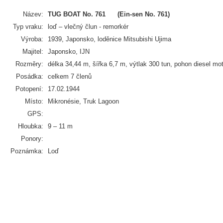
Název:
TUG BOAT No. 761
(Ein-sen No. 761)
Typ vraku:
loď – vlečný člun - remorkér
Výroba:
1939, Japonsko, loděnice Mitsubishi Ujima
Majitel:
Japonsko, IJN
Rozměry:
délka 34,44 m, šířka 6,7 m, výtlak 300 tun, pohon diesel mot
Posádka:
celkem 7 členů
Potopení:
17.02.1944
Místo:
Mikronésie, Truk Lagoon
GPS:
Hloubka:
9 – 11 m
Ponory:
Poznámka:
Loď