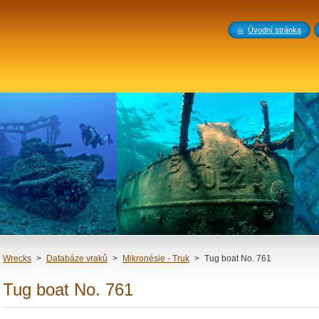
Úvodní stránka
Wrecks
>
Databáze vraků
>
Mikronésie - Truk
>
Tug boat No. 761
Tug boat No. 761