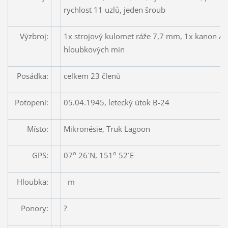
rychlost 11 uzlů, jeden šroub
Výzbroj:
1x strojový kulomet ráže 7,7 mm, 1x kanon A
hloubkových min
Posádka:
celkem 23 členů
Potopení:
05.04.1945, letecký útok B-24
Místo:
Mikronésie, Truk Lagoon
o
o
GPS:
07
26´N, 151
52´E
Hloubka:
m
Ponory:
?