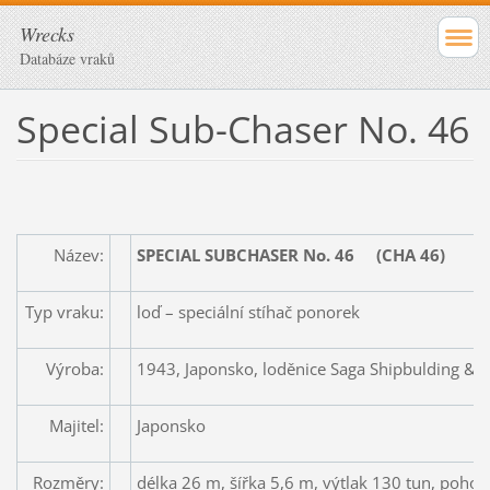
Wrecks
Databáze vraků
Special Sub-Chaser No. 46
Název:
SPECIAL SUBCHASER No. 46
(CHA 46)
Typ vraku:
loď – speciální stíhač ponorek
Výroba:
1943, Japonsko, loděnice Saga Shipbulding & I
Majitel:
Japonsko
Rozměry:
délka 26 m, šířka 5,6 m, výtlak 130 tun, poho