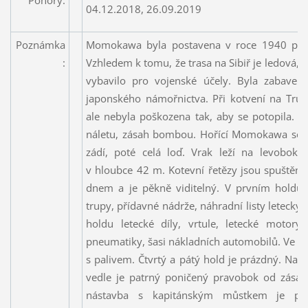
04.12.2018, 26.09.2019
Poznámka
Momokawa byla postavena v roce 1940 pro 
:
Vzhledem k tomu, že trasa na Sibiř je ledová, by
vybavilo pro vojenské účely. Byla zabave
japonského námořnictva. Při kotvení na Tru
ale nebyla poškozena tak, aby se potopila. D
náletu, zásah bombou. Hořící Momokawa se po
zádí, poté celá loď. Vrak leží na levobok
v hloubce 42 m. Kotevní řetězy jsou spuštěn
dnem a je pěkně viditelný. V prvním holdu j
trupy, přídavné nádrže, náhradní listy letecký
holdu letecké díly, vrtule, letecké motory, 
pneumatiky, šasi nákladních automobilů. Ve tř
s palivem. Čtvrtý a pátý hold je prázdný. Na 
vedle je patrný poničený pravobok od zásah
nástavba s kapitánským můstkem je pří