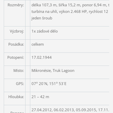
Rozměry:
délka 107,3 m, šířka 15,2 m, ponor 6,94 m, t
turbína na uhlí, výkon 2.468 HP, rychlost 12 uz
jeden šroub
Výzbroj:
1x záďové dělo
Posádka:
celkem
Potopení:
17.02.1944
Místo:
Mikronésie, Truk Lagoon
o
o
GPS:
07
20´N, 151
53´E
Hloubka:
21 – 42 m
27.04.2012, 06.02.2013, 05.09.2015, 17.11.2
Ponory: