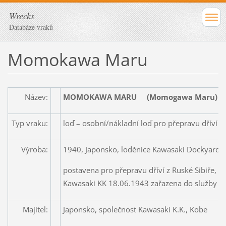
Wrecks
Databáze vraků
Momokawa Maru
Název:
MOMOKAWA MARU (Momogawa Maru)
Typ vraku:
loď – osobní/nákladní loď pro přepravu dříví
Výroba:
1940, Japonsko, loděnice Kawasaki Dockyard C.
postavena pro přepravu dříví z Ruské Sibiře, n
Kawasaki KK 18.06.1943 zařazena do služby IJ
Majitel:
Japonsko, společnost Kawasaki K.K., Kobe