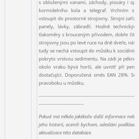
s obloženými vanami, záchody, pisoáry i spr
kormidelního kola a telegraf. Vrchním sv
vstoupit do prostorné strojovny. Strojní zařízen
panely, lávky, zábradlí. Hodně technických
tlakoměry s krouceným přívodem, dobře čitel
strojovny jsou po levé ruce na dně dveře, nás
tudy se nechá vstoupit do můstku k sociálnímu
pokryto vrstvou sedimentu. Na zádi je pěkné k
okolo vraku bývá horší, ale uvnitř při pene
dostačující. Doporučená směs EAN 28%. Ses
pravoboku u můstku.
----------------------------------------------------------------
-----------------------------
Pokud má někdo jakékoliv další informace nebo 
jeho historii, ocenili bychom, odeslání podklad
aktualizace této databáze.