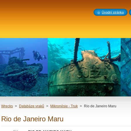
Úvodní stránka
Wrecks
>
Databáze vraků
>
Mikronésie - Truk
>
Rio de Janeiro Maru
Rio de Janeiro Maru