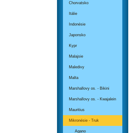
Chorvatsko
Itálie
Indonésie
Japonsko
Kypr
Malajsie
Maledivy
Malta
Marshallovy os. - Bikini
Marshallovy os. - Kwajalein
Mauritius
Mikronésie - Truk
Agano