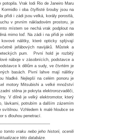
potopila. Vrak lodi Rio de Janeiro Maru
Kormidlo i oba čtyřlisté šrouby jsou na
přídi i zádi jsou velká, korály porostlá,
ýbuchu v prvním nákladovém prostoru, je
ímto místem se nechá vrak podplout na
ná mimo loď. Na zádi i na přídi je vidět
kovové nálitky, které opticky splývají
včetně jeřábových navijáků. Můstek a
eteckých pum. První hold je rozbitý
ové náboje v zásobnících, podstavce a
podstavce k dělům a sudy, ve čtvrtém je
ných basách. Pivní lahve mají nálitky
ou hladké. Nejlepší na celém ponoru je
sel motory Mitsubishi a velké množství
i zadní stěna je pokryta elektrorozvaděči,
ny. V dílně je velký elektromotor, který
no, lávkami, potrubím a dalším zázemím
 se svítilnou. Vzhledem k malé hloubce se
r s dlouhou penetrací.
----------------------------------------
 tomto vraku nebo jeho historii, ocenili
tualizace této databáze.