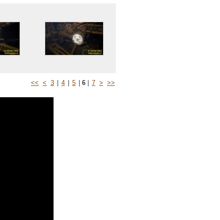
<<
<
3
|
4
|
5
|
6
|
7
>
>>