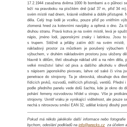
17.2.1944 zasažena dvěma 1000 lb bombami a o půlnoci se 
leží na pravoboku na písčitém dně (záď 37 m, příď 34 m). 
svém místě nad dnem, krásně viditelné a dobře přístupné. Na 
děla. Celý trup lodě je vcelku, pouze příď po vnitřním v
zlomená hned za kotevními navijáky a opřená o dno. Za t
druhou stranu. Pravá kotva je na svém místě, levá je spuště
nápis, jméno lodi, japonskými znaky i latinkou. Jsou to 
s trupem. Stěžně a jeřáby zatím drží na svém místě, 
nákladový prostor za můstkem je porušený výbuchem l
výbuchem, v druhém nákladovém prostoru jsou uloženy děl
hlavně k dělům, třetí obsahuje náklad uhlí a na něm děla, 
velké množství lahví od piva a dalšího alkoholu v dřevě
s nápisem japonského pivovaru, lahve od saké či vína js
penetrace do strojovny. Ta je obrovská, obsahuje dva die
řídících prvků, rozvodů, měřících přístrojů, ventilů. Přední 
podle předního panelu vede dolů šachta, kde je okno do díl
pohání řemeny rozvodovou hřídel u stropu. Vše je protká
strojovny. Uvnitř vraku je vynikající viditelnost, ale pouze
nechá s nitroxovou směsí EAN 32, udělat krásný dlouhý pono
----------------------------------------------------------------------------------------
Pokud má někdo jakékoliv další informace nebo fotografie o
bychom, odeslání podkladů na
info@wrecks.cz
za účelem ak