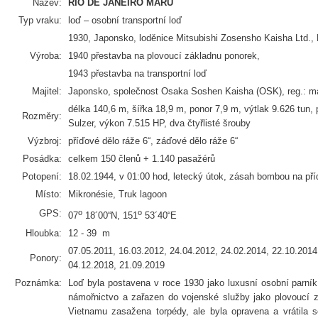
Název:
RIO DE JANEIRO MARU
Typ vraku:
loď – osobní transportní loď
1930, Japonsko, loděnice Mitsubishi Zosensho Kaisha Ltd., 
Výroba:
1940 přestavba na plovoucí základnu ponorek,
1943 přestavba na transportní loď
Majitel:
Japonsko, společnost Osaka Soshen Kaisha (OSK), reg.: m
délka 140,6 m, šířka 18,9 m, ponor 7,9 m, výtlak 9.626 tun,
Rozměry:
Sulzer, výkon 7.515 HP, dva čtyřlisté šrouby
Výzbroj:
příďové dělo ráže 6“, záďové dělo ráže 6“
Posádka:
celkem 150 členů + 1.140 pasažérů
Potopení:
18.02.1944, v 01:00 hod, letecký útok, zásah bombou na příd
Místo:
Mikronésie, Truk lagoon
GPS:
o
o
07
18´00“N, 151
53´40“E
Hloubka:
12 - 39 m
07.05.2011, 16.03.2012, 24.04.2012, 24.02.2014, 22.10.2014
Ponory:
04.12.2018, 21.09.2019
Poznámka:
Loď byla postavena v roce 1930 jako luxusní osobní parní
námořnictvo a zařazen do vojenské služby jako plovoucí z
Vietnamu zasažena torpédy, ale byla opravena a vrátila s