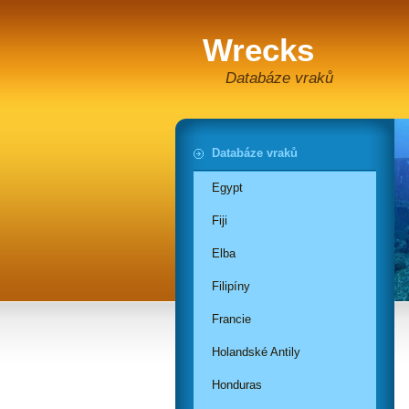
Wrecks
Databáze vraků
Databáze vraků
Egypt
Fiji
Elba
Filipíny
Francie
Holandské Antily
Honduras