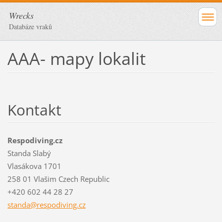
Wrecks
Databáze vraků
AAA- mapy lokalit
Kontakt
Respodiving.cz
Standa Slabý
Vlasákova 1701
258 01 Vlašim Czech Republic
+420 602 44 28 27
standa@r
espodivi
ng.cz