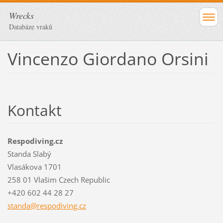
Wrecks
Databáze vraků
Vincenzo Giordano Orsini
Kontakt
Respodiving.cz
Standa Slabý
Vlasákova 1701
258 01 Vlašim Czech Republic
+420 602 44 28 27
standa@r
espodivi
ng.cz